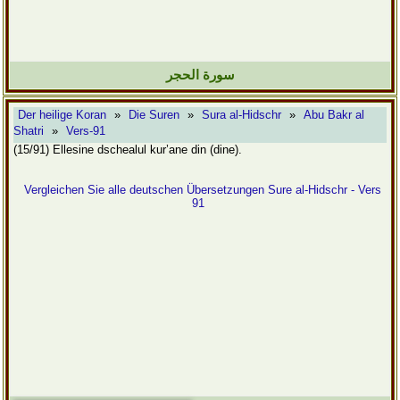
سورة الحجر
Der heilige Koran
»
Die Suren
»
Sura al-Hidschr
»
Abu Bakr al
Shatri
»
Vers-91
(15/91) Ellesine dschealul kur’ane din (dine).
Vergleichen Sie alle deutschen Übersetzungen Sure al-Hidschr - Vers
91