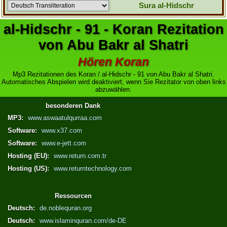
Sura al-Hidschr
al-Hidschr - 91 - Koran Rezitation
von Abu Bakr al Shatri
Hören Koran
Mp3 Rezitationen des Koran / al-Hidschr - 91 von Abu Bakr al Shatri.
Automatisches Abspielen wird deaktiviert, wenn Sie Rezitator von oben links
abzuwählen.
besonderen Dank
MP3:
www.aswaatulqurraa.com
Software:
www.x37.com
Software:
www.e-jett.com
Hosting (EU):
www.return.com.tr
Hosting (US):
www.returntechnology.com
Ressourcen
Deutsch:
de.noblequran.org
Deutsch:
www.islaminquran.com/de-DE