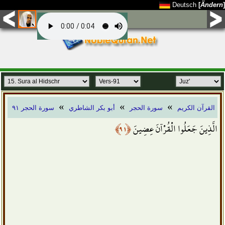
Deutsch
[
Ändern
]
»
»
»
القرآن الكريم
سورة الحجر
أبو بكر الشاطري
سورة الحجر ٩١
﴿٩١﴾
الَّذِينَ جَعَلُوا الْقُرْآنَ عِضِينَ