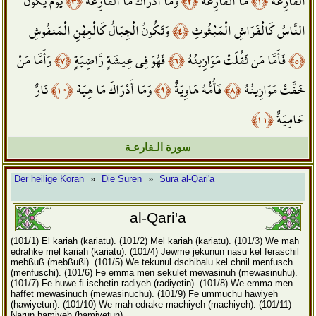
يَوْمَ يَكُونُ
﴿٣﴾
وَمَا أَدْرَاكَ مَا الْقَارِعَةُ
﴿٢﴾
مَا الْقَارِعَةُ
﴿١﴾
الْقَارِعَةُ
وَتَكُونُ الْجِبَالُ كَالْعِهْنِ الْمَنفُوشِ
﴿٤﴾
النَّاسُ كَالْفَرَاشِ الْمَبْثُوثِ
وَأَمَّا مَنْ
﴿٧﴾
فَهُوَ فِي عِيشَةٍ رَّاضِيَةٍ
﴿٦﴾
فَأَمَّا مَن ثَقُلَتْ مَوَازِينُهُ
﴿٥﴾
نَارٌ
﴿١٠﴾
وَمَا أَدْرَاكَ مَا هِيَهْ
﴿٩﴾
فَأُمُّهُ هَاوِيَةٌ
﴿٨﴾
خَفَّتْ مَوَازِينُهُ
﴿١١﴾
حَامِيَةٌ
سورة الـقارعـة
Der heilige Koran
»
Die Suren
»
Sura al-Qari'a
al-Qari'a
(101/1) El kariah (kariatu).
(101/2) Mel kariah (kariatu).
(101/3) We mah
edrahke mel kariah (kariatu).
(101/4) Jewme jekunun nasu kel feraschil
mebßuß (mebßußi).
(101/5) We tekunul dschibalu kel chnil menfusch
(menfuschi).
(101/6) Fe emma men sekulet mewasinuh (mewasinuhu).
(101/7) Fe huwe fi ischetin radiyeh (radiyetin).
(101/8) We emma men
haffet mewasinuch (mewasinuchu).
(101/9) Fe ummuchu hawiyeh
(hawiyetun).
(101/10) We mah edrake machiyeh (machiyeh).
(101/11)
Narun hamiyeh (hamiyetun).