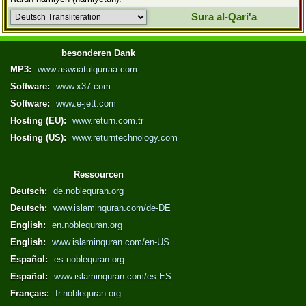
Sura al-Qari'a
besonderen Dank
MP3:
www.aswaatulqurraa.com
Software:
www.x37.com
Software:
www.e-jett.com
Hosting (EU):
www.return.com.tr
Hosting (US):
www.returntechnology.com
Ressourcen
Deutsch:
de.noblequran.org
Deutsch:
www.islaminquran.com/de-DE
English:
en.noblequran.org
English:
www.islaminquran.com/en-US
Español:
es.noblequran.org
Español:
www.islaminquran.com/es-ES
Français:
fr.noblequran.org