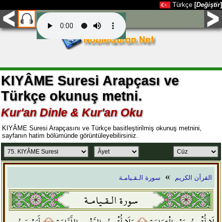
Türkçe
[
Değiştir
]
KIYÂME Suresi Arapçası ve
Türkçe okunuş metni.
Kur'an Dinle & Kur'an Oku
KIYÂME Suresi Arapçasını ve Türkçe basitleştirilmiş okunuş metnini,
sayfanın hatim bölümünde görüntüleyebilirsiniz.
»
القرآن الكريم
سورة الـقـيامـة
سورة الـقـيامـة