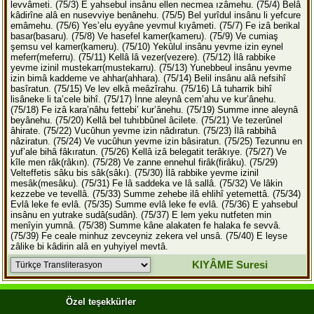
levvâmeti.
(75/3) E yahsebul insânu ellen necmea ızâmehu.
(75/4) Belâ
kâdirîne alâ en nusevviye benânehu.
(75/5) Bel yurîdul insânu li yefcure
emâmehu.
(75/6) Yes’elu eyyâne yevmul kıyâmeti.
(75/7) Fe izâ berikal
basar(basaru).
(75/8) Ve hasefel kamer(kameru).
(75/9) Ve cumiaş
şemsu vel kamer(kameru).
(75/10) Yekûlul insânu yevme izin eynel
meferr(meferru).
(75/11) Kellâ lâ vezer(vezere).
(75/12) İlâ rabbike
yevme izinil mustekarr(mustekarru).
(75/13) Yunebbeul insânu yevme
izin bimâ kaddeme ve ahhar(ahhara).
(75/14) Belil insânu alâ nefsihî
basîratun.
(75/15) Ve lev elkâ meâzîrahu.
(75/16) Lâ tuharrik bihî
lisâneke li ta’cele bihî.
(75/17) İnne aleynâ cem’ahu ve kur’ânehu.
(75/18) Fe izâ kara’nâhu fettebi’ kur’ânehu.
(75/19) Summe inne aleynâ
beyânehu.
(75/20) Kellâ bel tuhıbbûnel âcilete.
(75/21) Ve tezerûnel
âhirate.
(75/22) Vucûhun yevme izin nâdıratun.
(75/23) İlâ rabbihâ
nâziratun.
(75/24) Ve vucûhun yevme izin bâsiratun.
(75/25) Tezunnu en
yuf’ale bihâ fâkıratun.
(75/26) Kellâ izâ belegatit terâkıye.
(75/27) Ve
kîle men râk(râkın).
(75/28) Ve zanne ennehul firâk(firâku).
(75/29)
Velteffetis sâku bis sâk(sâkı).
(75/30) İlâ rabbike yevme izinil
mesâk(mesâku).
(75/31) Fe lâ saddeka ve lâ sallâ.
(75/32) Ve lâkin
kezzebe ve tevellâ.
(75/33) Summe zehebe ilâ ehlihî yetemettâ.
(75/34)
Evlâ leke fe evlâ.
(75/35) Summe evlâ leke fe evlâ.
(75/36) E yahsebul
insânu en yutrake sudâ(sudân).
(75/37) E lem yeku nutfeten min
menîyin yumnâ.
(75/38) Summe kâne alakaten fe halaka fe sevvâ.
(75/39) Fe ceale minhuz zevceyniz zekera vel unsâ.
(75/40) E leyse
zâlike bi kâdirin alâ en yuhyiyel mevtâ.
KIYÂME Suresi
Özel teşekkürler