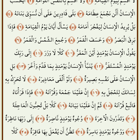
أَيَحْسَبُ
﴿٢﴾
وَلَا أُقْسِمُ بِالنَّفْسِ اللَّوَّامَةِ
﴿١﴾
لَا أُقْسِمُ بِيَوْمِ الْقِيَامَةِ
﴿٤﴾
بَلَى قَادِرِينَ عَلَى أَن نُّسَوِّيَ بَنَانَهُ
﴿٣﴾
الْإِنسَانُ أَلَّن نَجْمَعَ عِظَامَهُ
فَإِذَا
﴿٦﴾
يَسْأَلُ أَيَّانَ يَوْمُ الْقِيَامَةِ
﴿٥﴾
بَلْ يُرِيدُ الْإِنسَانُ لِيَفْجُرَ أَمَامَهُ
﴿٩﴾
وَجُمِعَ الشَّمْسُ وَالْقَمَرُ
﴿٨﴾
وَخَسَفَ الْقَمَرُ
﴿٧﴾
بَرِقَ الْبَصَرُ
إِلَى رَبِّكَ
﴿١١﴾
كَلَّا لَا وَزَرَ
﴿١٠﴾
يَقُولُ الْإِنسَانُ يَوْمَئِذٍ أَيْنَ الْمَفَرُّ
بَلِ
﴿١٣﴾
يُنَبَّأُ الْإِنسَانُ يَوْمَئِذٍ بِمَا قَدَّمَ وَأَخَّرَ
﴿١٢﴾
يَوْمَئِذٍ الْمُسْتَقَرُّ
لَا تُحَرِّكْ بِهِ
﴿١٥﴾
وَلَوْ أَلْقَى مَعَاذِيرَهُ
﴿١٤﴾
الْإِنسَانُ عَلَى نَفْسِهِ بَصِيرَةٌ
فَإِذَا قَرَأْنَاهُ
﴿١٧﴾
إِنَّ عَلَيْنَا جَمْعَهُ وَقُرْآنَهُ
﴿١٦﴾
لِسَانَكَ لِتَعْجَلَ بِهِ
كَلَّا بَلْ تُحِبُّونَ الْعَاجِلَةَ
﴿١٩﴾
ثُمَّ إِنَّ عَلَيْنَا بَيَانَهُ
﴿١٨﴾
فَاتَّبِعْ قُرْآنَهُ
إِلَى رَبِّهَا نَاظِرَةٌ
﴿٢٢﴾
وُجُوهٌ يَوْمَئِذٍ نَّاضِرَةٌ
﴿٢١﴾
وَتَذَرُونَ الْآخِرَةَ
﴿٢٠﴾
كَلَّا
﴿٢٥﴾
تَظُنُّ أَن يُفْعَلَ بِهَا فَاقِرَةٌ
﴿٢٤﴾
وَوُجُوهٌ يَوْمَئِذٍ بَاسِرَةٌ
﴿٢٣﴾