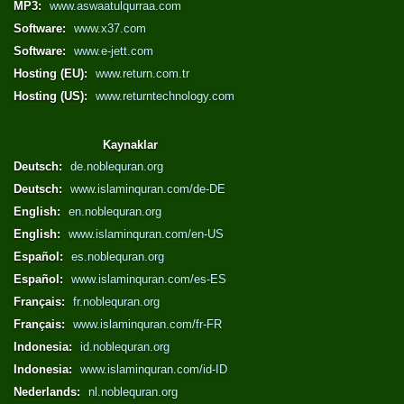
MP3:
www.aswaatulqurraa.com
Software:
www.x37.com
Software:
www.e-jett.com
Hosting (EU):
www.return.com.tr
Hosting (US):
www.returntechnology.com
Kaynaklar
Deutsch:
de.noblequran.org
Deutsch:
www.islaminquran.com/de-DE
English:
en.noblequran.org
English:
www.islaminquran.com/en-US
Español:
es.noblequran.org
Español:
www.islaminquran.com/es-ES
Français:
fr.noblequran.org
Français:
www.islaminquran.com/fr-FR
Indonesia:
id.noblequran.org
Indonesia:
www.islaminquran.com/id-ID
Nederlands:
nl.noblequran.org