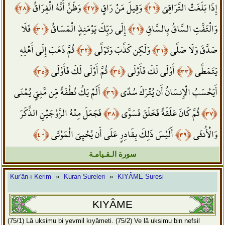
﴿٢٨﴾
وَظَنَّ أَنَّهُ الْفِرَاقُ
﴿٢٧﴾
وَقِيلَ مَنْ رَاقٍ
﴿٢٦﴾
إِذَا بَلَغَتْ التَّرَاقِيَ
فَلَا
﴿٣٠﴾
إِلَى رَبِّكَ يَوْمَئِذٍ الْمَسَاقُ
﴿٢٩﴾
وَالْتَفَّتِ السَّاقُ بِالسَّاقِ
ثُمَّ ذَهَبَ إِلَى أَهْلِهِ
﴿٣٢﴾
وَلَكِن كَذَّبَ وَتَوَلَّى
﴿٣١﴾
صَدَّقَ وَلَا صَلَّى
﴿٣٥﴾
ثُمَّ أَوْلَى لَكَ فَأَوْلَى
﴿٣٤﴾
أَوْلَى لَكَ فَأَوْلَى
﴿٣٣﴾
يَتَمَطَّى
أَلَمْ يَكُ نُطْفَةً مِّن مَّنِيٍّ يُمْنَى
﴿٣٦﴾
أَيَحْسَبُ الْإِنسَانُ أَن يُتْرَكَ سُدًى
فَجَعَلَ مِنْهُ الزَّوْجَيْنِ الذَّكَرَ
﴿٣٨﴾
ثُمَّ كَانَ عَلَقَةً فَخَلَقَ فَسَوَّى
﴿٣٧﴾
﴿٤٠﴾
أَلَيْسَ ذَلِكَ بِقَادِرٍ عَلَى أَن يُحْيِيَ الْمَوْتَى
﴿٣٩﴾
وَالْأُنثَى
سورة الـقـيامـة
Kur'ân-ı Kerim
»
Kuran Sureleri
»
KIYÂME Suresi
KIYÂME
(75/1) Lâ uksimu bi yevmil kıyâmeti.
(75/2) Ve lâ uksimu bin nefsil