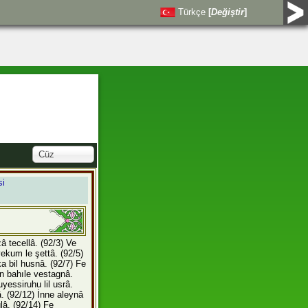
Türkçe
[
Değiştir
]
Cüz
si
zâ tecellâ.
(92/3) Ve
yekum le şettâ.
(92/5)
ka bil husnâ.
(92/7) Fe
 bahıle vestagnâ.
yessiruhu lil usrâ.
â.
(92/12) İnne aleynâ
ûlâ.
(92/14) Fe