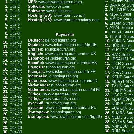
1.
FÂTİHA Sures
1.
Cüz-1
MP3:
www.aswaatulqurraa.com
2.
BAKARA Sure
2.
Cüz-2
Software:
www.x37.com
3.
ÂLİ İMRÂN Su
3.
Cüz-3
Software:
www.e-jett.com
4.
NİSÂ Suresi
4.
Cüz-4
Hosting (EU):
www.return.com.tr
5.
MÂİDE Sures
5.
Cüz-5
Hosting (US):
www.returntechnology.com
6.
EN'ÂM Suresi
6.
Cüz-6
7.
A'RÂF Suresi
7.
Cüz-7
8.
ENFÂL Sures
8.
Cüz-8
Kaynaklar
9.
TEVBE Sures
9.
Cüz-9
Deutsch:
de.noblequran.org
10.
YÛNUS Sure
10.
Cüz-10
Deutsch:
www.islaminquran.com/de-DE
11.
HÛD Suresi
11.
Cüz-11
English:
en.noblequran.org
12.
YÛSUF Sure
12.
Cüz-12
English:
www.islaminquran.com/en-US
13.
RA'D Suresi
13.
Cüz-13
Español:
es.noblequran.org
14.
İBRÂHÎM Su
14.
Cüz-14
Español:
www.islaminquran.com/es-ES
15.
HİCR Suresi
15.
Cüz-15
Français:
fr.noblequran.org
16.
NAHL Suresi
16.
Cüz-16
Français:
www.islaminquran.com/fr-FR
17.
İSRÂ Suresi
17.
Cüz-17
Indonesia:
id.noblequran.org
18.
KEHF Sures
18.
Cüz-18
Indonesia:
www.islaminquran.com/id-ID
19.
MERYEM Su
19.
Cüz-19
Nederlands:
nl.noblequran.org
20.
TÂHÂ Sures
20.
Cüz-20
Nederlands:
www.islaminquran.com/nl-NL
21.
ENBİYÂ Sur
21.
Cüz-21
Türkçe:
www.kuranmeali.org
22.
HACC Sures
22.
Cüz-22
Türkçe:
www.kurantefsiri.com
23.
MU'MİNÛN S
23.
Cüz-23
русский:
ru.noblequran.org
24.
NÛR Suresi
24.
Cüz-24
русский:
www.islaminquran.com/ru-RU
25.
FURKÂN Sur
25.
Cüz-25
български:
bg.noblequran.org
26.
ŞUARÂ Sure
26.
Cüz-26
български:
www.islaminquran.com/bg-BG
27.
NEML Sures
27.
Cüz-27
28.
KASAS Sure
28.
Cüz-28
29.
ANKEBÛT Su
29.
Cüz-29
30.
RÛM Suresi
30.
Cüz-30