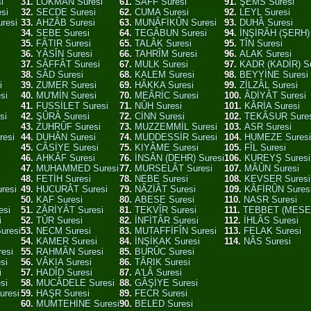
i
31.
LOKMÂN Suresi
61.
SAFF Suresi
91.
ŞEMS Suresi
si
32.
SECDE Suresi
62.
CUMA Suresi
92.
LEYL Suresi
resi
33.
AHZÂB Suresi
63.
MUNÂFİKÛN Suresi
93.
DUHÂ Suresi
34.
SEBE Suresi
64.
TEGÂBUN Suresi
94.
İNŞİRÂH (ŞERH) 
i
35.
FÂTIR Suresi
65.
TALÂK Suresi
95.
TÎN Suresi
36.
YÂSÎN Suresi
66.
TAHRÎM Suresi
96.
ALAK Suresi
37.
SÂFFÂT Suresi
67.
MULK Suresi
97.
KADR (KADİR) Su
i
38.
SÂD Suresi
68.
KALEM Suresi
98.
BEYYİNE Suresi
i
39.
ZUMER Suresi
69.
HÂKKA Suresi
99.
ZİLZÂL Suresi
si
40.
MU'MİN Suresi
70.
MEÂRİC Suresi
100.
ÂDİYÂT Suresi
41.
FUSSİLET Suresi
71.
NÛH Suresi
101.
KÂRİA Suresi
si
42.
ŞÛRÂ Suresi
72.
CİNN Suresi
102.
TEKÂSUR Sures
43.
ZUHRÛF Suresi
73.
MUZZEMMİL Suresi
103.
ASR Suresi
resi
44.
DUHÂN Suresi
74.
MUDDESSİR Suresi
104.
HUMEZE Suresi
45.
CÂSİYE Suresi
75.
KIYÂME Suresi
105.
FÎL Suresi
46.
AHKÂF Suresi
76.
İNSÂN (DEHR) Suresi
106.
KUREYŞ Suresi
47.
MUHAMMED Suresi
77.
MURSELÂT Suresi
107.
MÂÛN Suresi
i
48.
FETİH Suresi
78.
NEBE Suresi
108.
KEVSER Suresi
resi
49.
HUCURÂT Suresi
79.
NÂZİÂT Suresi
109.
KÂFİRÛN Sures
i
50.
KAF Suresi
80.
ABESE Suresi
110.
NASR Suresi
esi
51.
ZÂRİYÂT Suresi
81.
TEKVÎR Suresi
111.
TEBBET (MESED
i
52.
TÛR Suresi
82.
İNFİTÂR Suresi
112.
İHLÂS Suresi
uresi
53.
NECM Suresi
83.
MUTAFFİFÎN Suresi
113.
FELAK Suresi
54.
KAMER Suresi
84.
İNŞİKAK Suresi
114.
NÂS Suresi
esi
55.
RAHMÂN Suresi
85.
BURÛC Suresi
si
56.
VÂKIA Suresi
86.
TÂRIK Suresi
i
57.
HADÎD Suresi
87.
A'LÂ Suresi
si
58.
MUCÂDELE Suresi
88.
GÂŞİYE Suresi
resi
59.
HAŞR Suresi
89.
FECR Suresi
60.
MUMTEHİNE Suresi
90.
BELED Suresi