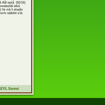
â illâl eşkâ.
(92/16)
ennebuhâl etkâ.
) Ve mâ li ehadin
vechi rabbihil a’lâ.
LEYL Suresi