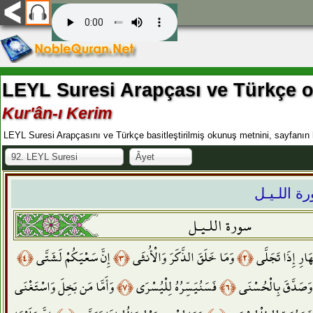
LEYL Suresi Arapçası ve Türkçe 
Kur'ân-ı Kerim
LEYL Suresi Arapçasını ve Türkçe basitleştirilmiş okunuş metnini, sayfanın 
92. LEYL Suresi
Âyet
ة اللـيـل
سورة اللـيـل
﴿٤﴾
إِنَّ سَعْيَكُمْ لَشَتَّى
﴿٣﴾
وَمَا خَلَقَ الذَّكَرَ وَالْأُنثَى
﴿٢﴾
هَارِ إِذَا تَجَلَّى
وَأَمَّا مَن بَخِلَ وَاسْتَغْنَى
﴿٧﴾
فَسَنُيَسِّرُهُ لِلْيُسْرَى
﴿٦﴾
َصَدَّقَ بِالْحُسْنَى