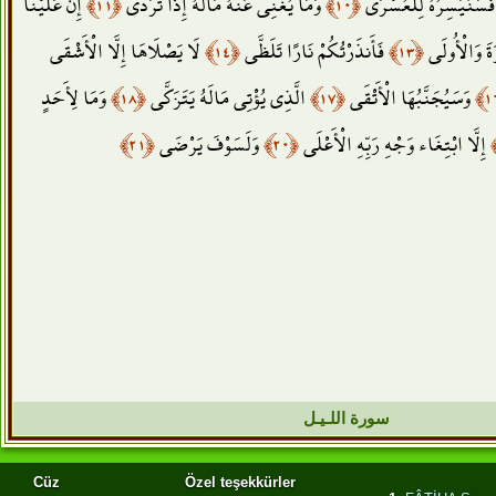
إِنَّ عَلَيْنَا
﴿١١﴾
وَمَا يُغْنِي عَنْهُ مَالُهُ إِذَا تَرَدَّى
﴿١٠﴾
َسَنُيَسِّرُهُ لِلْعُسْرَى
لَا يَصْلَاهَا إِلَّا الْأَشْقَى
﴿١٤﴾
فَأَنذَرْتُكُمْ نَارًا تَلَظَّى
﴿١٣﴾
َةَ وَالْأُولَى
وَمَا لِأَحَدٍ
﴿١٨﴾
الَّذِي يُؤْتِي مَالَهُ يَتَزَكَّى
﴿١٧﴾
وَسَيُجَنَّبُهَا الْأَتْقَى
﴿٢١﴾
وَلَسَوْفَ يَرْضَى
﴿٢٠﴾
إِلَّا ابْتِغَاء وَجْهِ رَبِّهِ الْأَعْلَى
سورة اللـيـل
Cüz
Özel teşekkürler