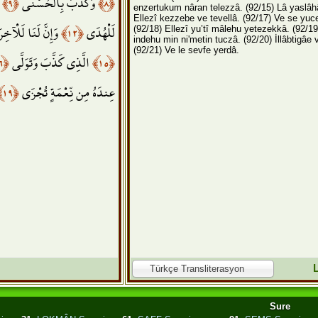
ف
﴿٩﴾
وَكَذَّبَ بِالْحُسْنَى
﴿٨﴾
enzertukum nâran telezzâ.
(92/15) Lâ yaslâh
Ellezî kezzebe ve tevellâ.
(92/17) Ve se yuc
وَإِنَّ لَنَا لَلْآخِر
﴿١٢﴾
لَلْهُدَى
(92/18) Ellezî yu’tî mâlehu yetezekkâ.
(92/19
indehu min ni'metin tuczâ.
(92/20) İllâbtigâe 
(92/21) Ve le sevfe yerdâ.
﴿١٦﴾
الَّذِي كَذَّبَ وَتَوَلَّى
﴿١٥﴾
﴿١٩﴾
عِندَهُ مِن نِّعْمَةٍ تُجْزَى
Türkçe Transliterasyon
Sure