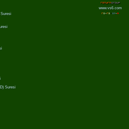
www.vs6.com
Suresi
resi
i
i
) Suresi