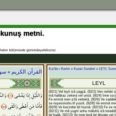
okunuş metni.
hatim bölümünde görüntüleyebilirsiniz.
»
Kur'ân-ı Kerim
»
Kuran Sureleri
»
LEYL Sure
القرآن الكريم
سور
LEYL
(92/1) Vel leyli izâ yagşâ.
(92/2) Ven nehâri i
وَالنَّ
﴿١﴾
وَاللَّيْلِ إِذَا يَغْشَى
mâ halâkaz zekera vel unsâ.
(92/4) İnne sa’
Fe emmâ men a’tâ vettekâ.
(92/6) Ve sadde
و
﴿٥﴾
فَأَمَّا مَن أَعْطَى وَاتَّقَى
se nuyessiruhu lil yusrâ.
(92/8) Ve emmâ men
(92/9) Ve kezzebe bil husnâ.
(92/10) Fe se nu
(92/11) Ve mâ yugnî anhu mâluhû izâ teradd
lel hudâ.
(92/13) Ve inne lenâ lel âhırate vel 