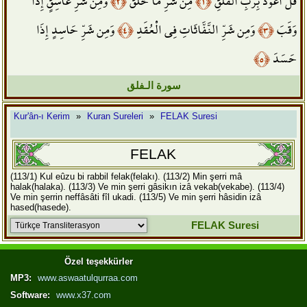
وَمِن شَرِّ غَاسِقٍ إِذَا
﴿٢﴾
مِن شَرِّ مَا خَلَقَ
﴿١﴾
قُلْ أَعُوذُ بِرَبِّ الْفَلَقِ
وَمِن شَرِّ حَاسِدٍ إِذَا
﴿٤﴾
وَمِن شَرِّ النَّفَّاثَاتِ فِي الْعُقَدِ
﴿٣﴾
وَقَبَ
﴿٥﴾
حَسَدَ
سورة الـفلق
Kur'ân-ı Kerim
»
Kuran Sureleri
»
FELAK Suresi
FELAK
(113/1) Kul eûzu bi rabbil felak(felakı).
(113/2) Min şerri mâ
halak(halaka).
(113/3) Ve min şerri gâsikın izâ vekab(vekabe).
(113/4)
Ve min şerrin neffâsâti fîl ukadi.
(113/5) Ve min şerri hâsidin izâ
hased(hasede).
FELAK Suresi
Özel teşekkürler
MP3:
www.aswaatulqurraa.com
Software:
www.x37.com