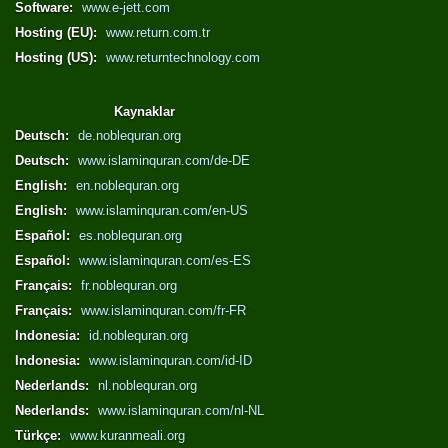
Software:
www.e-jett.com
Hosting (EU):
www.return.com.tr
Hosting (US):
www.returntechnology.com
Kaynaklar
Deutsch:
de.noblequran.org
Deutsch:
www.islaminquran.com/de-DE
English:
en.noblequran.org
English:
www.islaminquran.com/en-US
Español:
es.noblequran.org
Español:
www.islaminquran.com/es-ES
Français:
fr.noblequran.org
Français:
www.islaminquran.com/fr-FR
Indonesia:
id.noblequran.org
Indonesia:
www.islaminquran.com/id-ID
Nederlands:
nl.noblequran.org
Nederlands:
www.islaminquran.com/nl-NL
Türkçe:
www.kuranmeali.org