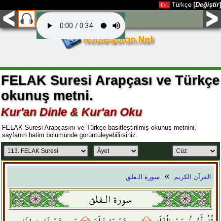
Türkçe
[
Değiştir
]
FELAK Suresi Arapçası ve Türkçe
okunuş metni.
Kur'an Dinle & Kur'an Oku
FELAK Suresi Arapçasını ve Türkçe basitleştirilmiş okunuş metnini,
sayfanın hatim bölümünde görüntüleyebilirsiniz.
»
القرآن الكريم
سورة الـفلق
سورة الـفلق