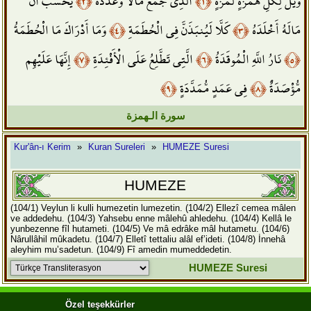
يَحْسَبُ أَنَّ
﴿٢﴾
الَّذِي جَمَعَ مَالًا وَعَدَّدَهُ
﴿١﴾
وَيْلٌ لِّكُلِّ هُمَزَةٍ لُّمَزَةٍ
وَمَا أَدْرَاكَ مَا الْحُطَمَةُ
﴿٤﴾
كَلَّا لَيُنبَذَنَّ فِي الْحُطَمَةِ
﴿٣﴾
مَالَهُ أَخْلَدَهُ
إِنَّهَا عَلَيْهِم
﴿٧﴾
الَّتِي تَطَّلِعُ عَلَى الْأَفْئِدَةِ
﴿٦﴾
نَارُ اللَّهِ الْمُوقَدَةُ
﴿٥﴾
﴿٩﴾
فِي عَمَدٍ مُّمَدَّدَةٍ
﴿٨﴾
مُّؤْصَدَةٌ
سورة الـهمزة
Kur'ân-ı Kerim
»
Kuran Sureleri
»
HUMEZE Suresi
HUMEZE
(104/1) Veylun li kulli humezetin lumezetin.
(104/2) Ellezî cemea mâlen
ve addedehu.
(104/3) Yahsebu enne mâlehû ahledehu.
(104/4) Kellâ le
yunbezenne fîl hutameti.
(104/5) Ve mâ edrâke mâl hutametu.
(104/6)
Nârullâhil mûkadetu.
(104/7) Elletî tettaliu alâl ef’ideti.
(104/8) İnnehâ
aleyhim mu’sadetun.
(104/9) Fî amedin mumeddedetin.
HUMEZE Suresi
Özel teşekkürler