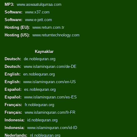
MP3:
www.aswaatulqurraa.com
Software:
www.x37.com
Software:
www.e-jett.com
Hosting (EU):
www.return.com.tr
Hosting (US):
www.returntechnology.com
Kaynaklar
Deutsch:
de.noblequran.org
Deutsch:
www.islaminquran.com/de-DE
English:
en.noblequran.org
English:
www.islaminquran.com/en-US
Español:
es.noblequran.org
Español:
www.islaminquran.com/es-ES
Français:
fr.noblequran.org
Français:
www.islaminquran.com/fr-FR
Indonesia:
id.noblequran.org
Indonesia:
www.islaminquran.com/id-ID
Nederlands:
nl.noblequran.org