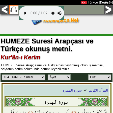
Türkçe
[
Değiştir
]
HUMEZE Suresi Arapçası ve
Türkçe okunuş metni.
Kur'ân-ı Kerim
HUMEZE Suresi Arapçasını ve Türkçe basitleştirilmiş okunuş metnini,
sayfanın hatim bölümünde görüntüleyebilirsiniz.
»
القرآن الكريم
سورة الـهمزة
سورة الـهمزة