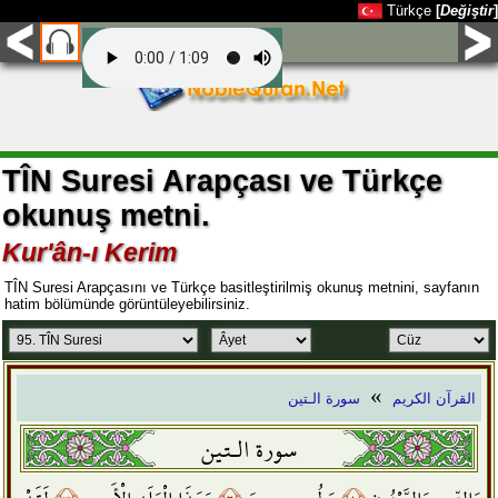
Türkçe
[
Değiştir
]
TÎN Suresi Arapçası ve Türkçe
okunuş metni.
Kur'ân-ı Kerim
TÎN Suresi Arapçasını ve Türkçe basitleştirilmiş okunuş metnini, sayfanın
hatim bölümünde görüntüleyebilirsiniz.
»
القرآن الكريم
سورة الـتين
سورة الـتين