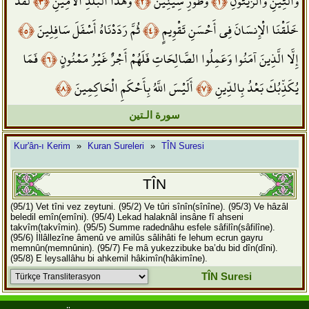
لَقَدْ
﴿٣﴾
وَهَذَا الْبَلَدِ الْأَمِينِ
﴿٢﴾
وَطُورِ سِينِينَ
﴿١﴾
وَالتِّينِ وَالزَّيْتُونِ
﴿٥﴾
ثُمَّ رَدَدْنَاهُ أَسْفَلَ سَافِلِينَ
﴿٤﴾
خَلَقْنَا الْإِنسَانَ فِي أَحْسَنِ تَقْوِيمٍ
فَمَا
﴿٦﴾
إِلَّا الَّذِينَ آمَنُوا وَعَمِلُوا الصَّالِحَاتِ فَلَهُمْ أَجْرٌ غَيْرُ مَمْنُونٍ
﴿٨﴾
أَلَيْسَ اللَّهُ بِأَحْكَمِ الْحَاكِمِينَ
﴿٧﴾
يُكَذِّبُكَ بَعْدُ بِالدِّينِ
سورة الـتين
Kur'ân-ı Kerim
»
Kuran Sureleri
»
TÎN Suresi
TÎN
(95/1) Vet tîni vez zeytuni.
(95/2) Ve tûri sînîn(sînîne).
(95/3) Ve hâzâl
beledil emîn(emîni).
(95/4) Lekad halaknâl insâne fî ahseni
takvîm(takvîmin).
(95/5) Summe radednâhu esfele sâfilîn(sâfilîne).
(95/6) İllâllezîne âmenû ve amilûs sâlihâti fe lehum ecrun gayru
memnûn(memnûnin).
(95/7) Fe mâ yukezzibuke ba’du bid dîn(dîni).
(95/8) E leysallâhu bi ahkemil hâkimîn(hâkimîne).
TÎN Suresi