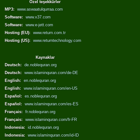
Özel teşekkürler
MP3:
www.aswaatulqurraa.com
Software:
www.x37.com
Software:
www.e-jett.com
Hosting (EU):
www.return.com.tr
Hosting (US):
www.returntechnology.com
Kaynaklar
Deutsch:
de.noblequran.org
Deutsch:
www.islaminquran.com/de-DE
English:
en.noblequran.org
English:
www.islaminquran.com/en-US
Español:
es.noblequran.org
Español:
www.islaminquran.com/es-ES
Français:
fr.noblequran.org
Français:
www.islaminquran.com/fr-FR
Indonesia:
id.noblequran.org
Indonesia:
www.islaminquran.com/id-ID