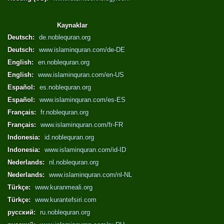
Kaynaklar
Deutsch:
de.noblequran.org
Deutsch:
www.islaminquran.com/de-DE
English:
en.noblequran.org
English:
www.islaminquran.com/en-US
Español:
es.noblequran.org
Español:
www.islaminquran.com/es-ES
Français:
fr.noblequran.org
Français:
www.islaminquran.com/fr-FR
Indonesia:
id.noblequran.org
Indonesia:
www.islaminquran.com/id-ID
Nederlands:
nl.noblequran.org
Nederlands:
www.islaminquran.com/nl-NL
Türkçe:
www.kuranmeali.org
Türkçe:
www.kurantefsiri.com
русский:
ru.noblequran.org