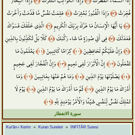
وَإِذَا الْبِحَارُ
﴿٢﴾
وَإِذَا الْكَوَاكِبُ انتَثَرَتْ
﴿١﴾
إِذَا السَّمَاء انفَطَرَتْ
عَلِمَتْ نَفْسٌ مَّا قَدَّمَتْ وَأَخَّرَتْ
﴿٤﴾
وَإِذَا الْقُبُورُ بُعْثِرَتْ
﴿٣﴾
فُجِّرَتْ
الَّذِي خَلَقَكَ فَسَوَّاكَ
﴿٦﴾
يَا أَيُّهَا الْإِنسَانُ مَا غَرَّكَ بِرَبِّكَ الْكَرِيمِ
﴿٥﴾
كَلَّا بَلْ تُكَذِّبُونَ بِالدِّينِ
﴿٨﴾
فِي أَيِّ صُورَةٍ مَّا شَاء رَكَّبَكَ
﴿٧﴾
فَعَدَلَكَ
يَعْلَمُونَ مَا
﴿١١﴾
كِرَامًا كَاتِبِينَ
﴿١٠﴾
وَإِنَّ عَلَيْكُمْ لَحَافِظِينَ
﴿٩﴾
وَإِنَّ الْفُجَّارَ لَفِي جَحِيمٍ
﴿١٣﴾
إِنَّ الْأَبْرَارَ لَفِي نَعِيمٍ
﴿١٢﴾
تَفْعَلُونَ
وَمَا
﴿١٦﴾
وَمَا هُمْ عَنْهَا بِغَائِبِينَ
﴿١٥﴾
يَصْلَوْنَهَا يَوْمَ الدِّينِ
﴿١٤﴾
يَوْمَ لَا
﴿١٨﴾
ثُمَّ مَا أَدْرَاكَ مَا يَوْمُ الدِّينِ
﴿١٧﴾
أَدْرَاكَ مَا يَوْمُ الدِّينِ
﴿١٩﴾
تَمْلِكُ نَفْسٌ لِّنَفْسٍ شَيْئًا وَالْأَمْرُ يَوْمَئِذٍ لِلَّهِ
سورة الانفطار
Kur'ân-ı Kerim
»
Kuran Sureleri
»
İNFİTÂR Suresi