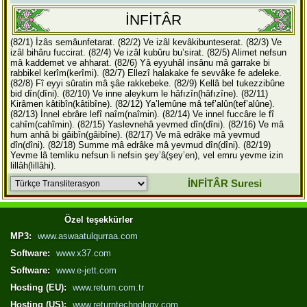
İNFİTÂR
(82/1) İzâs semâunfetarat.
(82/2) Ve izâl kevâkibunteserat.
(82/3) Ve
izâl bihâru fuccirat.
(82/4) Ve izâl kubûru bu’sirat.
(82/5) Alimet nefsun
mâ kaddemet ve ahharat.
(82/6) Yâ eyyuhâl insânu mâ garrake bi
rabbikel kerîm(kerîmi).
(82/7) Ellezî halakake fe sevvâke fe adeleke.
(82/8) Fî eyyi sûratin mâ şâe rakkebeke.
(82/9) Kellâ bel tukezzibûne
bid dîn(dîni).
(82/10) Ve inne aleykum le hâfızîn(hâfızîne).
(82/11)
Kirâmen kâtibîn(kâtibîne).
(82/12) Ya’lemûne mâ tef’alûn(tef’alûne).
(82/13) İnnel ebrâre lefî naîm(naîmin).
(82/14) Ve innel fuccâre le fî
cahîm(cahîmin).
(82/15) Yaslevnehâ yevmed dîn(dîni).
(82/16) Ve mâ
hum anhâ bi gâibîn(gâibîne).
(82/17) Ve mâ edrâke mâ yevmud
dîn(dîni).
(82/18) Summe mâ edrâke mâ yevmud dîn(dîni).
(82/19)
Yevme lâ temliku nefsun li nefsin şey’â(şey’en), vel emru yevme izin
lillâh(lillâhi).
İNFİTÂR Suresi
Özel teşekkürler
MP3:
www.aswaatulqurraa.com
Software:
www.x37.com
Software:
www.e-jett.com
Hosting (EU):
www.return.com.tr
Hosting (US):
www.returntechnology.com