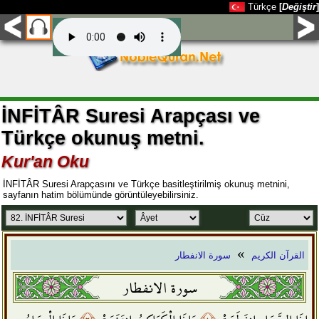
Türkçe
[
Değiştir
]
İNFİTÂR Suresi Arapçası ve
Türkçe okunuş metni.
Kur'an Oku
İNFİTÂR Suresi Arapçasını ve Türkçe basitleştirilmiş okunuş metnini,
sayfanın hatim bölümünde görüntüleyebilirsiniz.
»
القرآن الكريم
سورة الانفطار
سورة الانفطار