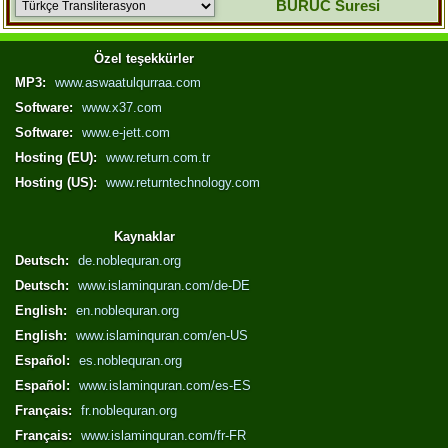
BURÛC Suresi
Özel teşekkürler
MP3:
www.aswaatulqurraa.com
Software:
www.x37.com
Software:
www.e-jett.com
Hosting (EU):
www.return.com.tr
Hosting (US):
www.returntechnology.com
Kaynaklar
Deutsch:
de.noblequran.org
Deutsch:
www.islaminquran.com/de-DE
English:
en.noblequran.org
English:
www.islaminquran.com/en-US
Español:
es.noblequran.org
Español:
www.islaminquran.com/es-ES
Français:
fr.noblequran.org
Français:
www.islaminquran.com/fr-FR