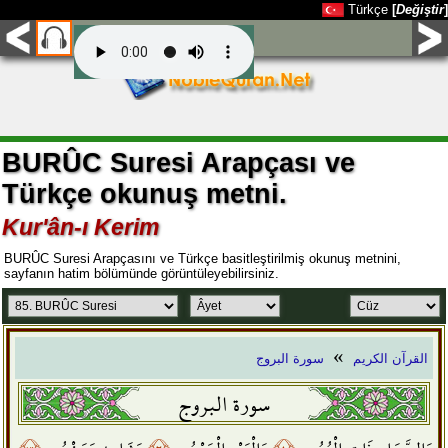
Türkçe
[
Değiştir
]
BURÛC Suresi Arapçası ve
Türkçe okunuş metni.
Kur'ân-ı Kerim
BURÛC Suresi Arapçasını ve Türkçe basitleştirilmiş okunuş metnini,
sayfanın hatim bölümünde görüntüleyebilirsiniz.
»
القرآن الكريم
سورة البروج
سورة البروج