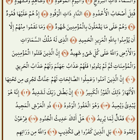
﴿٣﴾
وَشَاهِدٍ وَمَشْهُودٍ
﴿٢﴾
وَالْيَوْمِ الْمَوْعُودِ
﴿١﴾
وَالسَّمَاء ذَاتِ الْبُرُوجِ
إِذْ هُمْ عَلَيْهَا قُعُودٌ
﴿٥﴾
النَّارِ ذَاتِ الْوَقُودِ
﴿٤﴾
قُتِلَ أَصْحَابُ الْأُخْدُودِ
وَمَا نَقَمُوا مِنْهُمْ إِلَّا
﴿٧﴾
وَهُمْ عَلَى مَا يَفْعَلُونَ بِالْمُؤْمِنِينَ شُهُودٌ
﴿٦﴾
الَّذِي لَهُ مُلْكُ السَّمَاوَاتِ
﴿٨﴾
أَن يُؤْمِنُوا بِاللَّهِ الْعَزِيزِ الْحَمِيدِ
إِنَّ الَّذِينَ فَتَنُوا الْمُؤْمِنِينَ
﴿٩﴾
وَالْأَرْضِ وَاللَّهُ عَلَى كُلِّ شَيْءٍ شَهِيدٌ
وَالْمُؤْمِنَاتِ ثُمَّ لَمْ يَتُوبُوا فَلَهُمْ عَذَابُ جَهَنَّمَ وَلَهُمْ عَذَابُ الْحَرِيقِ
إِنَّ الَّذِينَ آمَنُوا وَعَمِلُوا الصَّالِحَاتِ لَهُمْ جَنَّاتٌ تَجْرِي مِن تَحْتِهَا
﴿١٠﴾
إِنَّهُ هُوَ
﴿١٢﴾
إِنَّ بَطْشَ رَبِّكَ لَشَدِيدٌ
﴿١١﴾
الْأَنْهَارُ ذَلِكَ الْفَوْزُ الْكَبِيرُ
ذُو الْعَرْشِ الْمَجِيدُ
﴿١٤﴾
وَهُوَ الْغَفُورُ الْوَدُودُ
﴿١٣﴾
يُبْدِئُ وَيُعِيدُ
فِرْعَوْنَ
﴿١٧﴾
هَلْ أَتَاكَ حَدِيثُ الْجُنُودِ
﴿١٦﴾
فَعَّالٌ لِّمَا يُرِيدُ
﴿١٥﴾
وَاللَّهُ مِن وَرَائِهِم
﴿١٩﴾
بَلِ الَّذِينَ كَفَرُوا فِي تَكْذِيبٍ
﴿١٨﴾
وَثَمُودَ