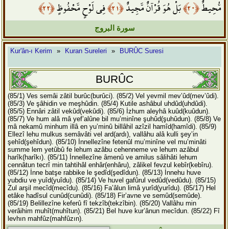
﴿٢٢﴾
فِي لَوْحٍ مَّحْفُوظٍ
﴿٢١﴾
بَلْ هُوَ قُرْآنٌ مَّجِيدٌ
﴿٢٠﴾
مُّحِيطٌ
سورة البروج
Kur'ân-ı Kerim
»
Kuran Sureleri
»
BURÛC Suresi
BURÛC
(85/1) Ves semâi zâtil burûc(burûci).
(85/2) Vel yevmil mev’ûd(mev’ûdi).
(85/3) Ve şâhidin ve meşhûdin.
(85/4) Kutile ashâbul uhdûd(uhdûdi).
(85/5) Ennâri zâtil vekûd(vekûdi).
(85/6) İzhum aleyhâ kuûd(kuûdun).
(85/7) Ve hum alâ mâ yef’alûne bil mu’minîne şuhûd(şuhûdun).
(85/8) Ve
mâ nekamû minhum illâ en yu’minû billâhil azîzil hamîd(hamîdi).
(85/9)
Ellezî lehu mulkus semâvâti vel ard(ardı), vallâhu alâ kulli şey’in
şehîd(şehîdun).
(85/10) İnnellezîne fetenûl mu’minîne vel mu’minâti
summe lem yetûbû fe lehum azâbu cehenneme ve lehum azâbul
harîk(harîkı).
(85/11) İnnellezîne âmenû ve amilus sâlihâti lehum
cennâtun tecrî min tahtihâl enhâr(enhâru), zâlikel fevzul kebîr(kebîru).
(85/12) İnne batşe rabbike le şedîd(şedîdun).
(85/13) İnnehu huve
yubdiu ve yuîd(yuîdu).
(85/14) Ve huvel gafûrul vedûd(vedûdu).
(85/15)
Zul arşil mecîd(mecîdu).
(85/16) Fa’âlun limâ yurîd(yurîdu).
(85/17) Hel
etâke hadîsul cunûd(cunûdi).
(85/18) Fir’avne ve semûd(semûde).
(85/19) Belillezîne keferû fî tekzîb(tekzîbin).
(85/20) Vallâhu min
verâihim muhît(muhîtun).
(85/21) Bel huve kur’ânun mecîdun.
(85/22) Fî
levhın mahfûz(mahfûzın).