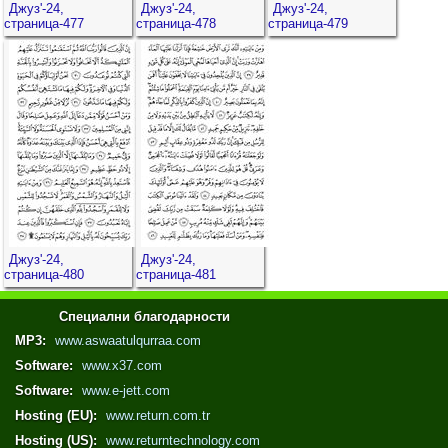
Джуз'-24,
Джуз'-24,
Джуз'-24,
страница-477
страница-478
страница-479
Джуз'-24,
Джуз'-24,
страница-480
страница-481
Специални благодарности
MP3:
www.aswaatulqurraa.com
Software:
www.x37.com
Software:
www.e-jett.com
Hosting (EU):
www.return.com.tr
Hosting (US):
www.returntechnology.com