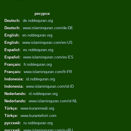
ресурси
Deutsch:
de.noblequran.org
Deutsch:
www.islaminquran.com/de-DE
English:
en.noblequran.org
English:
www.islaminquran.com/en-US
Español:
es.noblequran.org
Español:
www.islaminquran.com/es-ES
Français:
fr.noblequran.org
Français:
www.islaminquran.com/fr-FR
Indonesia:
id.noblequran.org
Indonesia:
www.islaminquran.com/id-ID
Nederlands:
nl.noblequran.org
Nederlands:
www.islaminquran.com/nl-NL
Türkçe:
www.kuranmeali.org
Türkçe:
www.kurantefsiri.com
русский:
ru.noblequran.org
русский:
www.islaminquran.com/ru-RU