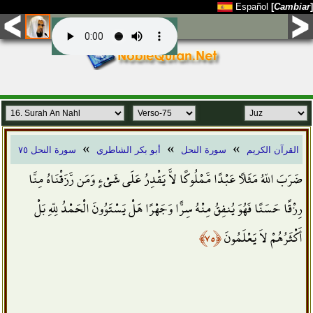
Español
[
Cambiar
]
»
»
»
القرآن الكريم
سورة النحل
أبو بكر الشاطري
سورة النحل ٧٥
ضَرَبَ اللّهُ مَثَلاً عَبْدًا مَّمْلُوكًا لاَّ يَقْدِرُ عَلَى شَيْءٍ وَمَن رَّزَقْنَاهُ مِنَّا
رِزْقًا حَسَنًا فَهُوَ يُنفِقُ مِنْهُ سِرًّا وَجَهْرًا هَلْ يَسْتَوُونَ الْحَمْدُ لِلّهِ بَلْ
﴿٧٥﴾
أَكْثَرُهُمْ لاَ يَعْلَمُونَ