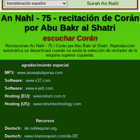
Surah An Nahl
An Nahl - 75 - recitación de Corán
por Abu Bakr al Shatri
escuchar Corán
Recitaciones An Nahl - 75 / Corán por Abu Bakr al Shatri. Reproducción
automática se desactivará cuando se anula la selección de recitador de la
esquina superior izquierda.
agradecimiento especial
MP3:
www.aswaatulqurraa.com
Software:
www.x37.com
Software:
www.e-jett.com
Hosting (EU):
www.return.com.tr
Hosting (US):
www.returntechnology.com
Recursos
Deutsch:
de.noblequran.org
Deutsch:
www.islaminquran.com/de-DE