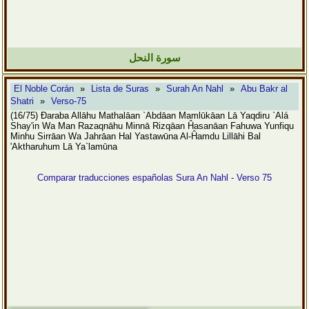
سورة النحل
El Noble Corán
»
Lista de Suras
»
Surah An Nahl
»
Abu Bakr al
Shatri
»
Verso-75
(16/75) Đaraba Allāhu Mathalāan `Abdāan Mamlūkāan Lā Yaqdiru `Alá
Shay'in Wa Man Razaqnāhu Minnā Rizqāan Ĥasanāan Fahuwa Yunfiqu
Minhu Sirrāan Wa Jahrāan Hal Yastawūna Al-Ĥamdu Lillāhi Bal
'Aktharuhum Lā Ya`lamūna
Comparar traducciones españolas Sura An Nahl - Verso 75