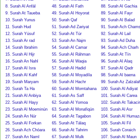
8. Surah Al Anfál
48. Surah Al Fath
88. Surah Al Gachia
9. Surah At Taueba
49. Surah Al Hoyorat
89. Surah Al Fayr
10. Surah Yunus
50. Surah Qaf
90. Surah Al Balad
11. Surah Hud
51. Surah Ad Zariyat
91. Surah Ach Cham
12. Surah Yúsuf
52. Surah At Túr
92. Surah Al Lail
13. Surah Ar rad
53. Surah An Najm
93. Surah Ad Duha
14. Surah Ibrahim
54. Surah Al Camar
94. Surah Ach Charh
15. Surah Al Hijr
55. Surah Al Ráhman
95. Surah At Tín
16. Surah An Nahl
56. Surah Al Waqia
96. Surah Al Alaq
17. Surah Al Isra
57. Surah Al Hadid
97. Surah Al Qadr
18. Surah Al Kahf
58. Surah Al Moyadíla
98. Surah Al baena
19. Surah Maryam
59. Surah Al Hachr
99. Surah Az Zalzala
20. Surah Ta Ha
60. Surah Al Momtahana
100. Surah Al Adiyat
21. Surah Al Anbiya
61. Surah As Saff
101. Surah Al Carea
22. Surah Al Hayy
62. Surah Al Yomoa
102. Surah At Takacir
23. Surah Al Moeminún
63. Surah Al Monafiqún
103. Surah Al Asr
24. Surah An Núr
64. Surah At Tagabon
104. Surah Al Humaz
25. Surah Al Forkan
65. Surah At Tálaq
105. Surah Al Fil
26. Surah Ach Chóara
66. Surah At Tahrim
106. Surah Coraich
27. Surah An Naml
67. Surah Al Mulk
107. Surah Al Maun