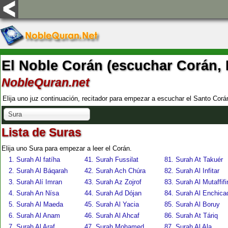
El Noble Corán (escuchar Corán, 
NobleQuran.net
Elija uno juz continuación, recitador para empezar a escuchar el Santo Corán
Sura
Lista de Suras
Elija uno Sura para empezar a leer el Corán.
1. Surah Al fatíha
41. Surah Fussilat
81. Surah At Takuér
2. Surah Al Báqarah
42. Surah Ach Chúra
82. Surah Al Infitar
3. Surah Alí Imran
43. Surah Az Zojrof
83. Surah Al Mutaffifi
4. Surah An Nísa
44. Surah Ad Dójan
84. Surah Al Enchica
5. Surah Al Maeda
45. Surah Al Yacia
85. Surah Al Boruy
6. Surah Al Anam
46. Surah Al Ahcaf
86. Surah At Táriq
7. Surah Al Araf
47. Surah Mohamed
87. Surah Al Ala