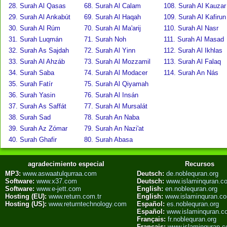
28. Surah Al Qasas
68. Surah Al Calam
108. Surah Al Kauzar
29. Surah Al Ankabút
69. Surah Al Haqah
109. Surah Al Kafirun
30. Surah Al Rúm
70. Surah Al Ma'arij
110. Surah Al Nasr
31. Surah Luqmán
71. Surah Noh
111. Surah Al Masad
32. Surah As Sajdah
72. Surah Al Yinn
112. Surah Al Ikhlas
33. Surah Al Ahzáb
73. Surah Al Mozzamil
113. Surah Al Falaq
34. Surah Saba
74. Surah Al Modacer
114. Surah An Nás
35. Surah Fatír
75. Surah Al Qiyamah
36. Surah Yasin
76. Surah Al Insán
37. Surah As Saffát
77. Surah Al Mursalát
38. Surah Sad
78. Surah An Naba
39. Surah Az Zómar
79. Surah An Nazi'at
40. Surah Ghafir
80. Surah Abasa
agradecimiento especial
Recursos
MP3:
www.aswaatulqurraa.com
Deutsch:
de.noblequran.org
Software:
www.x37.com
Deutsch:
www.islaminquran.c
Software:
www.e-jett.com
English:
en.noblequran.org
Hosting (EU):
www.return.com.tr
English:
www.islaminquran.c
Hosting (US):
www.returntechnology.com
Español:
es.noblequran.org
Español:
www.islaminquran.
Français:
fr.noblequran.org
Français:
www.islaminquran.c