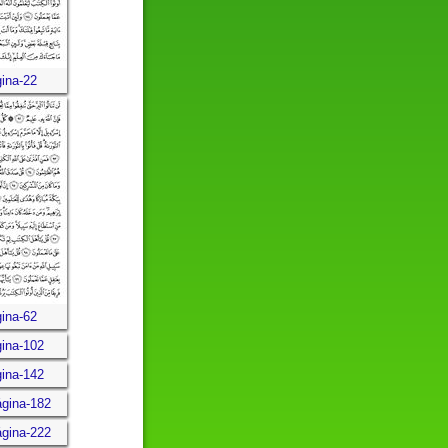
gina-22
gina-62
gina-102
gina-142
ágina-182
ágina-222