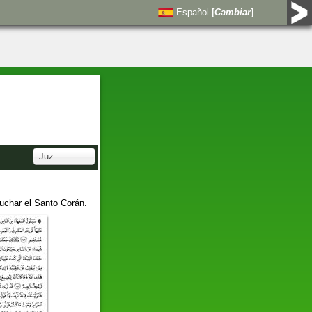
Español
[
Cambiar
]
Juz
uchar el Santo Corán.