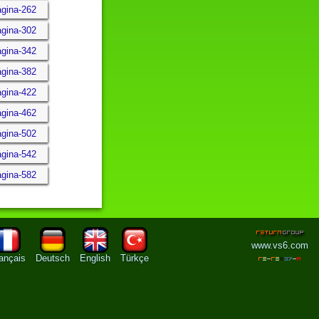
ágina-262
ágina-302
ágina-342
ágina-382
ágina-422
ágina-462
ágina-502
ágina-542
ágina-582
www.vs6.com
ançais
Deutsch
English
Türkçe