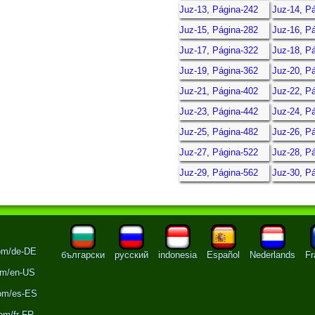
Juz-13, Página-242
Juz-14, P
Juz-15, Página-282
Juz-16, P
Juz-17, Página-322
Juz-18, P
Juz-19, Página-362
Juz-20, P
Juz-21, Página-402
Juz-22, P
Juz-23, Página-442
Juz-24, P
Juz-25, Página-482
Juz-26, P
Juz-27, Página-522
Juz-28, P
Juz-29, Página-562
Juz-30, P
om/de-DE
български
русский
indonesia
Español
Nederlands
Fr
om/en-US
com/es-ES
om/fr-FR