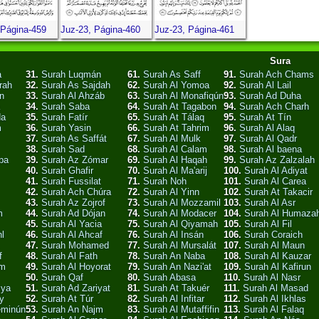
 Página-459
Juz-23, Página-460
Juz-23, Página-461
Sura
a
31.
Surah Luqmán
61.
Surah As Saff
91.
Surah Ach Chams
rah
32.
Surah As Sajdah
62.
Surah Al Yomoa
92.
Surah Al Lail
n
33.
Surah Al Ahzáb
63.
Surah Al Monafiqún
93.
Surah Ad Duha
34.
Surah Saba
64.
Surah At Tagabon
94.
Surah Ach Charh
da
35.
Surah Fatír
65.
Surah At Tálaq
95.
Surah At Tín
m
36.
Surah Yasin
66.
Surah At Tahrim
96.
Surah Al Alaq
37.
Surah As Saffát
67.
Surah Al Mulk
97.
Surah Al Qadr
38.
Surah Sad
68.
Surah Al Calam
98.
Surah Al baena
ba
39.
Surah Az Zómar
69.
Surah Al Haqah
99.
Surah Az Zalzalah
40.
Surah Ghafir
70.
Surah Al Ma'arij
100.
Surah Al Adiyat
41.
Surah Fussilat
71.
Surah Noh
101.
Surah Al Carea
42.
Surah Ach Chúra
72.
Surah Al Yinn
102.
Surah At Takacir
43.
Surah Az Zojrof
73.
Surah Al Mozzamil
103.
Surah Al Asr
m
44.
Surah Ad Dójan
74.
Surah Al Modacer
104.
Surah Al Humaza
45.
Surah Al Yacia
75.
Surah Al Qiyamah
105.
Surah Al Fil
l
46.
Surah Al Ahcaf
76.
Surah Al Insán
106.
Surah Coraich
47.
Surah Mohamed
77.
Surah Al Mursalát
107.
Surah Al Maun
f
48.
Surah Al Fath
78.
Surah An Naba
108.
Surah Al Kauzar
am
49.
Surah Al Hoyorat
79.
Surah An Nazi'at
109.
Surah Al Kafirun
50.
Surah Qaf
80.
Surah Abasa
110.
Surah Al Nasr
iya
51.
Surah Ad Zariyat
81.
Surah At Takuér
111.
Surah Al Masad
y
52.
Surah At Túr
82.
Surah Al Infitar
112.
Surah Al Ikhlas
eminún
53.
Surah An Najm
83.
Surah Al Mutaffifin
113.
Surah Al Falaq