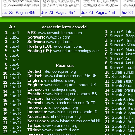
Juz-23, Página-456
Juz-23, Página-457
Juz-23, Página-458
Juz-23,
Juz
agradecimiento especial
1.
Surah Al fatíh
1.
Juz-1
MP3:
www.aswaatulqurraa.com
2.
Surah Al Báqa
2.
Juz-2
Software:
www.x37.com
3.
Surah Alí Imra
3.
Juz-3
Software:
www.e-jett.com
4.
Surah An Nísa
4.
Juz-4
Hosting (EU):
www.return.com.tr
5.
Surah Al Mae
5.
Juz-5
Hosting (US):
www.returntechnology.com
6.
Surah Al Ana
6.
Juz-6
7.
Surah Al Araf
7.
Juz-7
8.
Surah Al Anfál
8.
Juz-8
Recursos
9.
Surah At Taue
9.
Juz-9
Deutsch:
de.noblequran.org
10.
Surah Yunus
10.
Juz-10
Deutsch:
www.islaminquran.com/de-DE
11.
Surah Hud
11.
Juz-11
English:
en.noblequran.org
12.
Surah Yúsuf
12.
Juz-12
English:
www.islaminquran.com/en-US
13.
Surah Ar rad
13.
Juz-13
Español:
es.noblequran.org
14.
Surah Ibrahi
14.
Juz-14
Español:
www.islaminquran.com/es-ES
15.
Surah Al Hijr
15.
Juz-15
Français:
fr.noblequran.org
16.
Surah An Nah
16.
Juz-16
Français:
www.islaminquran.com/fr-FR
17.
Surah Al Isra
17.
Juz-17
Indonesia:
id.noblequran.org
18.
Surah Al Kah
18.
Juz-18
Indonesia:
www.islaminquran.com/id-ID
19.
Surah Mary
19.
Juz-19
Nederlands:
nl.noblequran.org
20.
Surah Ta Ha
20.
Juz-20
Nederlands:
www.islaminquran.com/nl-NL
21.
Surah Al Anb
21.
Juz-21
Türkçe:
www.kuranmeali.org
22.
Surah Al Hay
22.
Juz-22
Türkçe:
www.kurantefsiri.com
23.
Surah Al Mo
23.
Juz-23
русский:
ru.noblequran.org