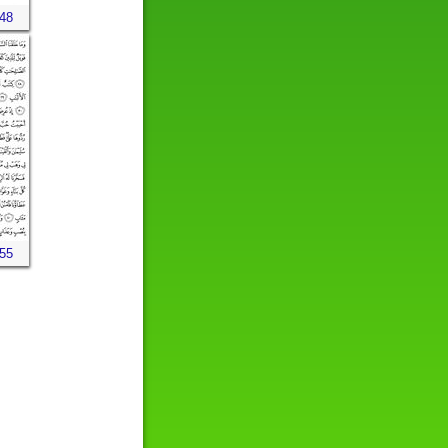
448
455