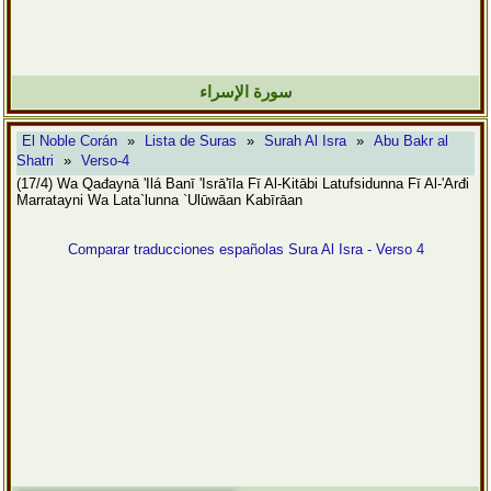
سورة الإسراء
El Noble Corán
»
Lista de Suras
»
Surah Al Isra
»
Abu Bakr al
Shatri
»
Verso-4
(17/4) Wa Qađaynā 'Ilá Banī 'Isrā'īla Fī Al-Kitābi Latufsidunna Fī Al-'Arđi
Marratayni Wa Lata`lunna `Ulūwāan Kabīrāan
Comparar traducciones españolas Sura Al Isra - Verso 4