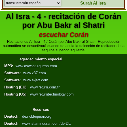
Surah Al Isra
Al Isra - 4 - recitación de Corán
por Abu Bakr al Shatri
escuchar Corán
Recitaciones Al Isra - 4 / Corán por Abu Bakr al Shatri. Reproducción
automática se desactivará cuando se anula la selección de recitador de la
esquina superior izquierda.
agradecimiento especial
MP3:
www.aswaatulqurraa.com
Software:
www.x37.com
Software:
www.e-jett.com
Hosting (EU):
www.return.com.tr
Hosting (US):
www.returntechnology.com
Recursos
Deutsch:
de.noblequran.org
Deutsch:
www.islaminquran.com/de-DE