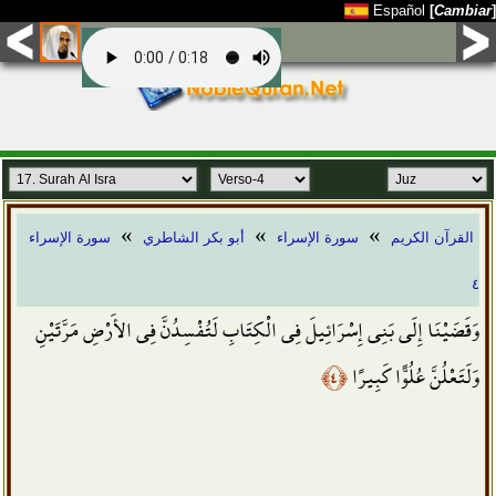
Español
[
Cambiar
]
»
»
»
القرآن الكريم
سورة الإسراء
أبو بكر الشاطري
سورة الإسراء
٤
وَقَضَيْنَا إِلَى بَنِي إِسْرَائِيلَ فِي الْكِتَابِ لَتُفْسِدُنَّ فِي الأَرْضِ مَرَّتَيْنِ
﴿٤﴾
وَلَتَعْلُنَّ عُلُوًّا كَبِيرًا