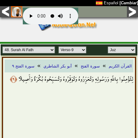
Español
[
Cambiar
]
»
»
»
القرآن الكريم
سورة الفتح
أبو بكر الشاطري
سورة الفتح ٩
﴿٩﴾
لِتُؤْمِنُوا بِاللَّهِ وَرَسُولِهِ وَتُعَزِّرُوهُ وَتُوَقِّرُوهُ وَتُسَبِّحُوهُ بُكْرَةً وَأَصِيلًا