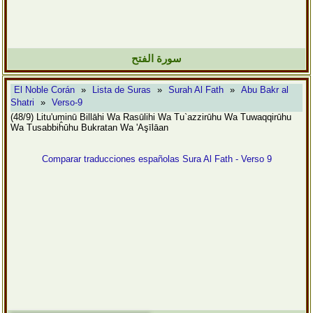
سورة الفتح
El Noble Corán
»
Lista de Suras
»
Surah Al Fath
»
Abu Bakr al
Shatri
»
Verso-9
(48/9) Litu'uminū Billāhi Wa Rasūlihi Wa Tu`azzirūhu Wa Tuwaqqirūhu
Wa Tusabbiĥūhu Bukratan Wa 'Aşīlāan
Comparar traducciones españolas Sura Al Fath - Verso 9