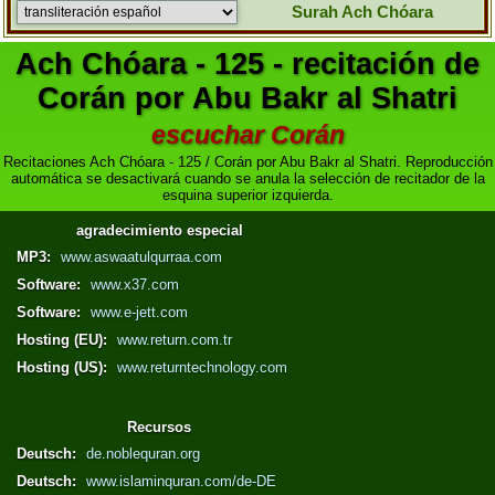
Surah Ach Chóara
Ach Chóara - 125 - recitación de
Corán por Abu Bakr al Shatri
escuchar Corán
Recitaciones Ach Chóara - 125 / Corán por Abu Bakr al Shatri. Reproducción
automática se desactivará cuando se anula la selección de recitador de la
esquina superior izquierda.
agradecimiento especial
MP3:
www.aswaatulqurraa.com
Software:
www.x37.com
Software:
www.e-jett.com
Hosting (EU):
www.return.com.tr
Hosting (US):
www.returntechnology.com
Recursos
Deutsch:
de.noblequran.org
Deutsch:
www.islaminquran.com/de-DE