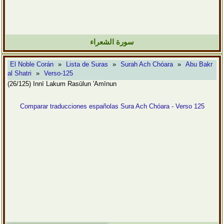
سورة الشعراء
El Noble Corán
»
Lista de Suras
»
Surah Ach Chóara
»
Abu Bakr
al Shatri
»
Verso-125
(26/125) Innī Lakum Rasūlun 'Amīnun
Comparar traducciones españolas Sura Ach Chóara - Verso 125