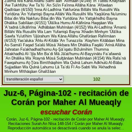
Žulima Wa Kāna Allāhu Samī`āan `Alīmāan
(4/149) 'In Tubdū Khayrāan
'Aw Tukhfūhu 'Aw Ta`fū `An Sū'in Fa'inna Allāha Kāna `Afūwāan
Qadīrāan
(4/150) 'Inna Al-Ladhīna Yakfurūna Billāhi Wa Rusulihi Wa
Yurīdūna 'An Yufarriqū Bayna Allāhi Wa Rusulihi Wa Yaqūlūna Nu'uminu
Biba`đin Wa Nakfuru Biba`đin Wa Yurīdūna 'An Yattakhidhū Bayna
Dhālika Sabīlāan
(4/151) 'Ūlā'ika Humu Al-Kāfirūna Ĥaqqāan Wa
'A`tadnā Lilkāfirīna `Adhābāan Muhīnāan
(4/152) Wa Al-Ladhīna 'Āmanū
Billāhi Wa Rusulihi Wa Lam Yufarriqū Bayna 'Aĥadin Minhum 'Ūlā'ika
Sawfa Yu'utīhim 'Ujūrahum Wa Kāna Allāhu Ghafūrāan Raĥīmāan
(4/153) Yas'aluka 'Ahlu Al-Kitābi 'An Tunazzila `Alayhim Kitābāan Mina
As-Samā'i Faqad Sa'alū Mūsá 'Akbara Min Dhālika Faqālū 'Arinā Allāha
Jahratan Fa'akhadhat/humu Aş-Şā`iqatu Bižulmihim Thumma
Attakhadhū Al-`Ijla Min Ba`di Mā Jā'at/humu Al-Bayyinātu Fa`afawnā
`An Dhālika Wa 'Ātaynā Mūsá Sulţānāan Mubīnāan
(4/154) Wa Rafa`nā
Fawqahumu Aţ-Ţūra Bimīthāqihim Wa Qulnā Lahum Adkhulū Al-Bāba
Sujjadāan Wa Qulnā Lahumu Lā Ta`dū Fī As-Sabti Wa 'Akhadhnā
Minhum Mīthāqāan Ghalīžāan
102
Juz-6, Página-102 - recitación de
Corán por Maher Al Mueaqly
escuchar Corán
Corán, Juz-6, Página-102 - recitación de Corán por Maher Al Mueaqly.
Recitaciones Surah An Nísa 148-154 / Corán por Maher Al Mueaqly.
Reproducción automática se desactivará cuando se anula la selec...