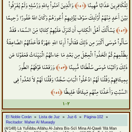
وَالَّذِينَ آمَنُواْ بِاللّهِ وَرُسُلِهِ وَلَمْ يُفَرِّقُواْ
﴿١٥١﴾
لِلْكَافِرِينَ عَذَابًا مُّهِينًا
بَيْنَ أَحَدٍ مِّنْهُمْ أُوْلَئِكَ سَوْفَ يُؤْتِيهِمْ أُجُورَهُمْ وَكَانَ اللّهُ غَفُورًا رَّحِيمًا
يَسْأَلُكَ أَهْلُ الْكِتَابِ أَن تُنَزِّلَ عَلَيْهِمْ كِتَابًا مِّنَ السَّمَاء فَقَدْ
﴿١٥٢﴾
سَأَلُواْ مُوسَى أَكْبَرَ مِن ذَلِكَ فَقَالُواْ أَرِنَا اللّهِ جَهْرَةً فَأَخَذَتْهُمُ الصَّاعِقَةُ
بِظُلْمِهِمْ ثُمَّ اتَّخَذُواْ الْعِجْلَ مِن بَعْدِ مَا جَاءتْهُمُ الْبَيِّنَاتُ فَعَفَوْنَا عَن
وَرَفَعْنَا فَوْقَهُمُ الطُّورَ
﴿١٥٣﴾
ذَلِكَ وَآتَيْنَا مُوسَى سُلْطَانًا مُّبِينًا
بِمِيثَاقِهِمْ وَقُلْنَا لَهُمُ ادْخُلُواْ الْبَابَ سُجَّدًا وَقُلْنَا لَهُمْ لاَ تَعْدُواْ فِي
﴿١٥٤﴾
السَّبْتِ وَأَخَذْنَا مِنْهُم مِّيثَاقًا غَلِيظًا
١٠٢
El Noble Corán
»
Lista de Juz
»
Juz-6
»
Página-102
»
Recitador: Maher Al Mueaqly
(4/148) Lā Yuĥibbu Allāhu Al-Jahra Bis-Sū'i Mina Al-Qawli 'Illā Man