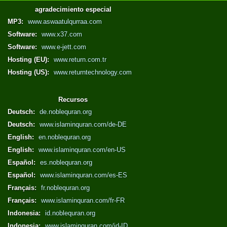
agradecimiento especial
MP3:
www.aswaatulqurraa.com
Software:
www.x37.com
Software:
www.e-jett.com
Hosting (EU):
www.return.com.tr
Hosting (US):
www.returntechnology.com
Recursos
Deutsch:
de.noblequran.org
Deutsch:
www.islaminquran.com/de-DE
English:
en.noblequran.org
English:
www.islaminquran.com/en-US
Español:
es.noblequran.org
Español:
www.islaminquran.com/es-ES
Français:
fr.noblequran.org
Français:
www.islaminquran.com/fr-FR
Indonesia:
id.noblequran.org
Indonesia:
www.islaminquran.com/id-ID