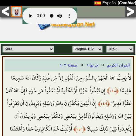
Español
[
Cambiar
]
»
»
القرآن الكريم
جزئها ٦
صفحة ١٠٢
لاَّ يُحِبُّ اللّهُ الْجَهْرَ بِالسُّوَءِ مِنَ الْقَوْلِ إِلاَّ مَن ظُلِمَ وَكَانَ اللّهُ سَمِيعًا
إِن تُبْدُواْ خَيْرًا أَوْ تُخْفُوهُ أَوْ تَعْفُواْ عَن سُوَءٍ فَإِنَّ اللّهَ كَانَ
﴿١٤٨﴾
عَلِيمًا
إِنَّ الَّذِينَ يَكْفُرُونَ بِاللّهِ وَرُسُلِهِ وَيُرِيدُونَ أَن يُفَرِّقُواْ
﴿١٤٩﴾
عَفُوًّا قَدِيرًا
بَيْنَ اللّهِ وَرُسُلِهِ وَيقُولُونَ نُؤْمِنُ بِبَعْضٍ وَنَكْفُرُ بِبَعْضٍ وَيُرِيدُونَ أَن
أُوْلَئِكَ هُمُ الْكَافِرُونَ حَقًّا وَأَعْتَدْنَا
﴿١٥٠﴾
يَتَّخِذُواْ بَيْنَ ذَلِكَ سَبِيلاً