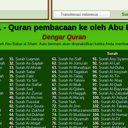
Su
Transliterasi indonesia
1 - Quran pembacaan ke oleh Abu B
Dengar Quran
eh Abu Bakar al Shatri. Auto bermain akan dinonaktifkan ketika Anda membatal
Surah
ah
31.
Surah Luqman
61.
Surah As-Saff
91.
Surah Asy-Syam
rah
32.
Surah As-Sajdah
62.
Surah Al-Jumu’ah
92.
Surah Al-Lail
an
33.
Surah Al-Ahzab
63.
Surah Al-Munafiqun
93.
Surah Ad-Duha
'
34.
Surah Saba’
64.
Surah At-Tagabun
94.
Surah Al-Insyirah
dah
35.
Surah Fatir
65.
Surah At-Talaq
95.
Surah At-Tin
m
36.
Surah Ya Sin
66.
Surah At-Tahrim
96.
Surah Al-'Alaq
37.
Surah As-Saffat
67.
Surah Al-Mulk
97.
Surah Al-Qadr
38.
Surah Sad
68.
Surah Al-Qalam
98.
Surah Al-Bayyina
ah
39.
Surah Az-Zumar
69.
Surah Al-Haqqah
99.
Surah Az-Zalzala
40.
Surah Al-Mu’min
70.
Surah Al-Ma’arij
100.
Surah Al-'Adiyat
41.
Surah Fussilat
71.
Surah Nuh
101.
Surah Al-Qari'ah
42.
Surah Asy-Syura
72.
Surah Al-Jinn
102.
Surah At-Takasu
d
43.
Surah Az-Zukhruf
73.
Surah Al-Muzzammil
103.
Surah Al-'Asr
m
44.
Surah Ad-Dukhan
74.
Surah Al-Muddassir
104.
Surah Al-Humaz
45.
Surah Al-Jasiyah
75.
Surah Al-Qiyamah
105.
Surah Al-Fil
l
46.
Surah Al-Ahqaf
76.
Surah Al-Insan
106.
Surah Quraisy
47.
Surah Muhammad
77.
Surah Al-Mursalat
107.
Surah Al-Ma’un