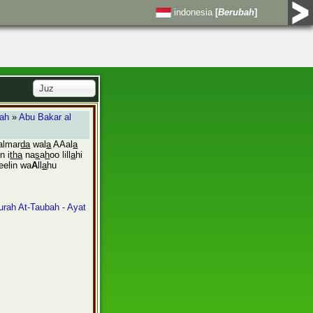
indonesia
[
Berubah
]
Juz
bah
»
Abu Bakar al
almar
da
wal
a
AAal
a
n i
tha
na
s
a
h
oo lill
a
hi
eelin wa
A
ll
a
hu
rah At-Taubah - Ayat