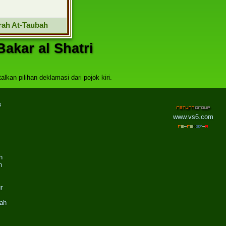
rah At-Taubah
akar al Shatri
kan pilihan deklamasi dari pojok kiri.
s
www.vs6.com
h
h
r
ah