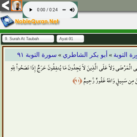
9. Surah At Taubah
Ayat-91
»
»
ة التوبة
أبو بكر الشاطري
سورة التوبة ٩١
 الْمَرْضَى وَلاَ عَلَى الَّذِينَ لاَ يَجِدُونَ مَا يُنفِقُونَ حَرَجٌ إِذَا نَصَحُواْ لِلّهِ
﴿٩١﴾
 مِن سَبِيلٍ وَاللّهُ غَفُورٌ رَّحِيمٌ