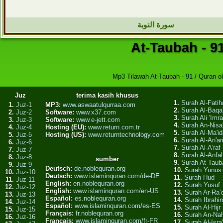
سورة التوبة
At-Taubah - 9
Mp3 Tilawah At-Taubah - 91 / Quran ol
Juz
terima kasih khusus
1.
Surah Al-Fatih
1.
Juz-1
MP3:
www.aswaatulqurraa.com
2.
Surah Al-Baqa
2.
Juz-2
Software:
www.x37.com
3.
Surah Ali 'Imr
3.
Juz-3
Software:
www.e-jett.com
4.
Surah An-Nisa
4.
Juz-4
Hosting (EU):
www.return.com.tr
5.
Surah Al-Ma'i
5.
Juz-5
Hosting (US):
www.returntechnology.com
6.
Surah Al-An'a
6.
Juz-6
7.
Surah Al-A’raf
7.
Juz-7
8.
Surah Al-Anfal
8.
Juz-8
sumber
9.
Surah At-Taub
9.
Juz-9
Deutsch:
de.noblequran.org
10.
Surah Yunus
10.
Juz-10
Deutsch:
www.islaminquran.com/de-DE
11.
Surah Hud
11.
Juz-11
English:
en.noblequran.org
12.
Surah Yusuf
12.
Juz-12
English:
www.islaminquran.com/en-US
13.
Surah Ar-Ra’
13.
Juz-13
Español:
es.noblequran.org
14.
Surah Ibrahi
14.
Juz-14
Español:
www.islaminquran.com/es-ES
15.
Surah Al-Hijr
15.
Juz-15
Français:
fr.noblequran.org
16.
Surah An-Nah
16.
Juz-16
Français:
www.islaminquran.com/fr-FR
17.
Surah Al-Isra'