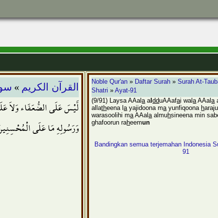
»
Noble Qur'an
»
Daftar Surah
»
Surah At-Tau
القرآن الكريم
سور
Shatri
»
Ayat-91
(9/91) Laysa AAal
a
a
l
dd
uAAaf
a
i wal
a
AAal
a
لَّيْسَ عَلَى الضُّعَفَاء وَلاَ عَلَى
alla
th
eena l
a
yajidoona m
a
yunfiqoona
h
araju
warasoolihi m
a
AAal
a
almu
h
sineena min sab
وَرَسُولِهِ مَا عَلَى الْمُحْسِنِينَ
ghafoorun ra
h
eem
un
Bandingkan semua terjemahan Indonesia Su
91